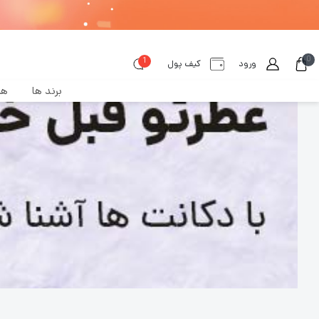
0
1
ورود
کیف پول
برند ها
هم