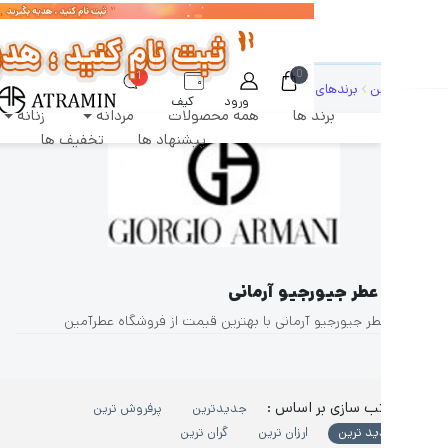
رشات طبق روال عادی روزانه پردازش و ارسال خواهند شد
0
1
ن
برندهای عطر
جیورجیو آرمانی
ورود
کیف
برند ها
همه محصولات
مردانه
زنانه
دکان
پول
پیشنهاد ها
تخفیف ها
عطر جیورجیو آرمانی
طر جیورجیو آرمانی با بهترین قیمت از فروشگاه عطرآمین
ب سازی بر اساس :
جدیدترین
پرفروش ترین
ید ترین
ارزان ترین
گران ترین