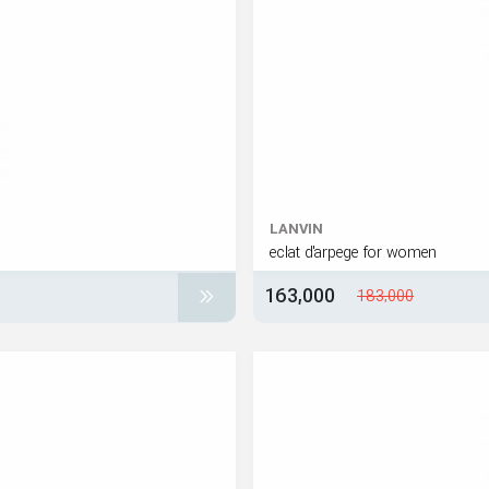
LANVIN
eclat d'arpege for women
163,000
183,000