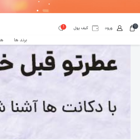
0
1
عطر‌امین
دکانت عطر و ادکلن اورجینال
دکانت عطر زنانه
ورود
کیف پول
برند ها
هم