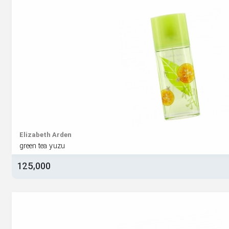
Elizabeth Arden
green tea yuzu
125,000