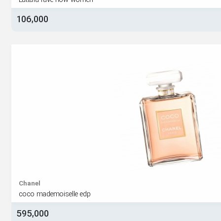
Lattafa rave now women
106,000
Chanel
coco mademoiselle edp
595,000