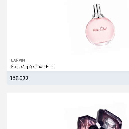
LANVIN
Éclat d'arpège mon Éclat
169,000