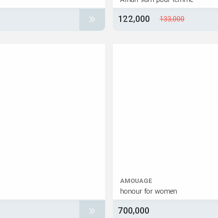
Afnan 9am pour femme
122,000
133,000
AMOUAGE
honour for women
700,000