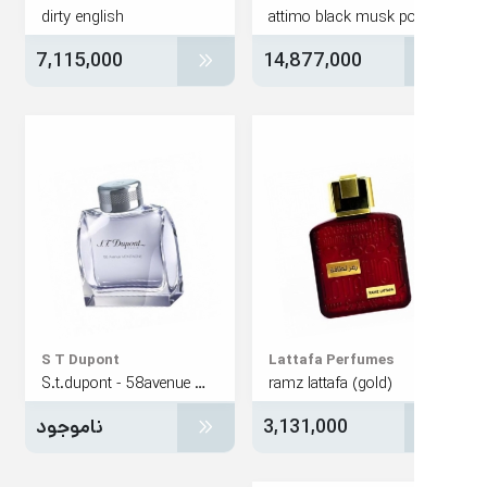
dirty english
7,115,000
14,877,000
S T Dupont
Lattafa Perfumes
S.t.dupont - 58avenue montaigne for men
ramz lattafa (gold)
3,131,000
ناموجود