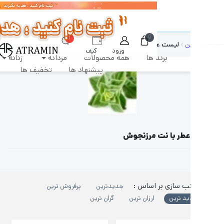
رشات طبق روال عادی روزانه پردازش و ارسال خواهند شد
0
1
ن
لیست عطر با نت مرزنجوش
ورود
کیف
برند ها
همه محصولات
مردانه
زنانه
دکان
پول
پیشنهاد ها
تخفیف ها
عطر با نت مرزنجوش
ب سازی بر اساس :
جدیدترین
پرفروش ترین
ید ترین
ارزان ترین
گران ترین