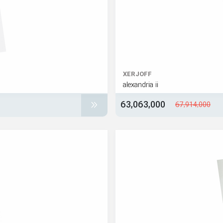
XERJOFF
alexandria ii
63,063,000
67,914,000