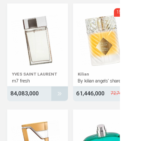
1
YVES SAINT LAURENT
Kilian
m7 fresh
84,083,000
61,446,000
72,7