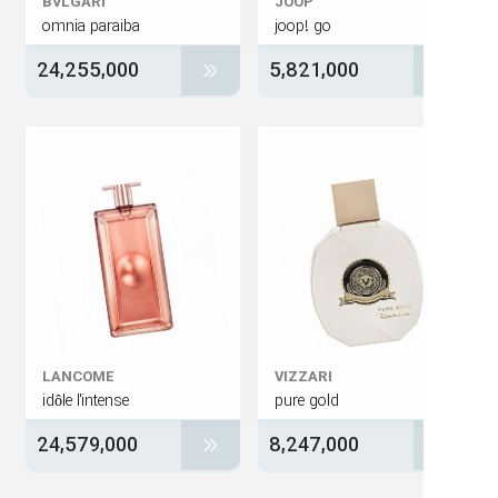
BVLGARI
JOOP
omnia paraiba
joop! go
24,255,000
5,821,000
LANCOME
VIZZARI
idôle l'intense
pure gold
24,579,000
8,247,000