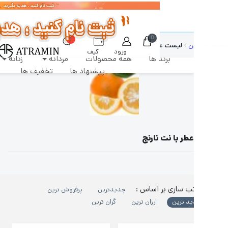
رشات طبق روال عادی روزانه پردازش و ارسال خواهند شد
0
1
ن
لیست عطر با نت نارنج
ورود
کیف
برند ها
همه محصولات
مردانه
زنانه
دکان
پول
پیشنهاد ها
تخفیف ها
طر با نت نارنج
ب سازی بر اساس :
جدیدترین
پرفروش ترین
ید ترین
ارزان ترین
گران ترین