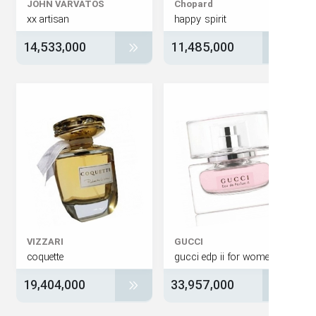
JOHN VARVATOS
Chopard
xx artisan
happy spirit
14,533,000
11,485,000
VIZZARI
GUCCI
coquette
gucci edp ii for wom
19,404,000
33,957,000