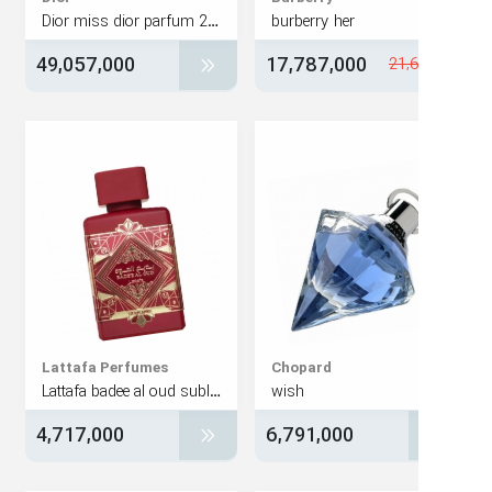
Dior miss dior parfum 2024
burberry her
49,057,000
17,787,000
21,
Lattafa Perfumes
Chopard
Lattafa badee al oud sublime
wish
4,717,000
6,791,000