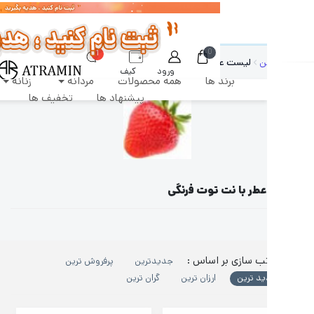
رشات طبق روال عادی روزانه پردازش و ارسال خواهند شد
0
1
ن
لیست عطر با نت توت فرنگی
ورود
کیف
برند ها
همه محصولات
مردانه
زنانه
دکان
پول
پیشنهاد ها
تخفیف ها
عطر با نت توت فرنگی
ب سازی بر اساس :
جدیدترین
پرفروش ترین
ید ترین
ارزان ترین
گران ترین