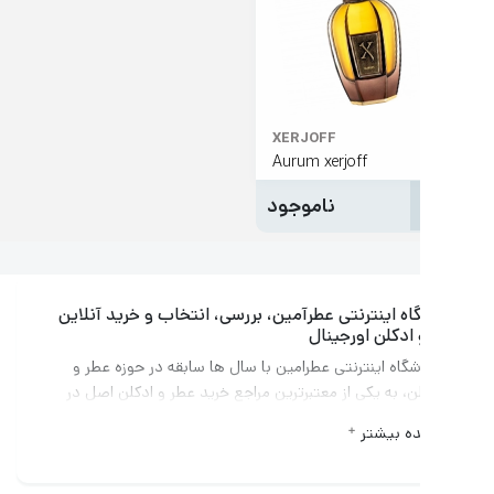
XERJOFF
Aurum xerjoff
ناموجود
ه اینترنتی عطرآمین، بررسی، انتخاب و خرید آنلاین
ادکلن اورجینال
گاه اینترنتی عطرامین با سال ها سابقه در حوزه عطر و
ن، به یکی از معتبرترین مراجع خرید عطر و ادکلن اصل در
ایران تبدیل شده است. این مجموعه با ارائه بیش از 3000
ه بیشتر
محصول از 600 برند معتبر جهانی، تنوعی بی نظیر را برای علاقه
ن به دنیای عطر فراهم کرده است.