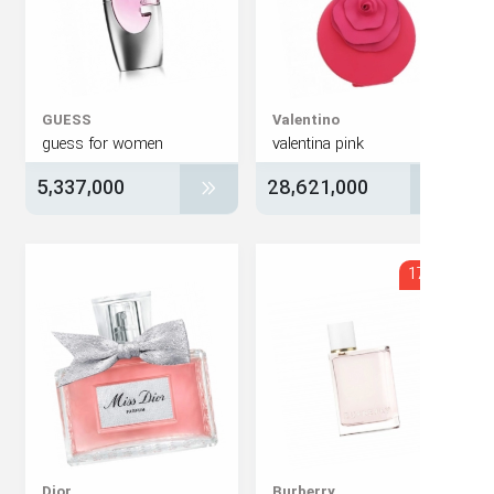
GUESS
Valentino
guess for women
valentina pink
5,337,000
28,621,000
1
Dior
Burberry