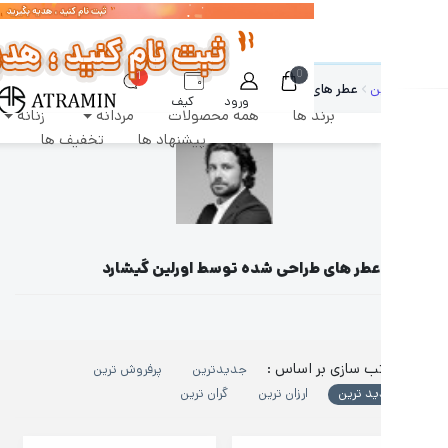
رشات طبق روال عادی روزانه پردازش و ارسال خواهند شد
0
1
ن
عطر های طراحی شده توسط اورلین گیشارد
ورود
کیف
برند ها
همه محصولات
مردانه
زنانه
دکان
پول
پیشنهاد ها
تخفیف ها
عطر های طراحی شده توسط اورلین گیشارد
ب سازی بر اساس :
جدیدترین
پرفروش ترین
ید ترین
ارزان ترین
گران ترین