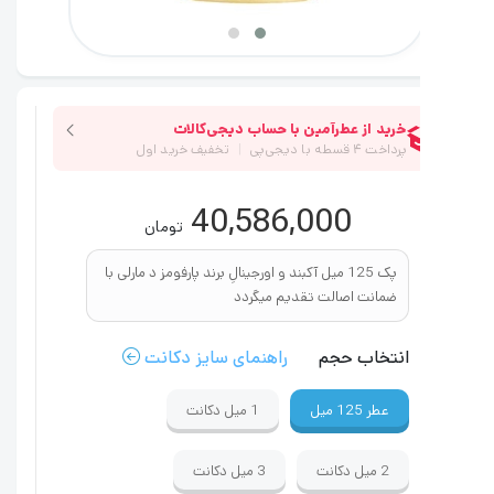
40,586,000
تومان
پک 125 میل آکبند و اورجینالِ برند پارفومز د مارلی با
ضمانت اصالت تقدیم میگردد
انتخاب حجم
راهنمای سایز دکانت
عطر
125 میل
1 میل
دکانت
2 میل
دکانت
3 میل
دکانت