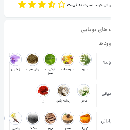
رزش خرید نسبت به قیمت
های بویایی
ردها
ولیه
سرو
میوه‌جات
ترکیبات
چای میت
زعفران
آویشن
سبز
یانی
یاس
ریشه زنبق
رز
ایانی
کهربا
سدر
چرم
مشک
وانیل
خس