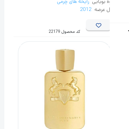
ه بویایی
رایحه های چرمی
 عرضه
2012
کد محصول 22179