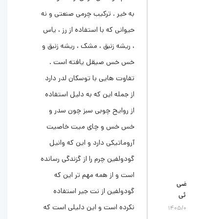
به خیر . ترکیب چرمی صنعتی و نه
حیوانی که با استفاده از رز ، یاس
، ریشه زنبق ، مشک ، ریشه زنبق و
خس خس صیقل یافته است .
تفاوت هایی با توسکان لدر دارد
از جمله این که به دلیل استفاده
از روایح چوبی سبز چون سدر و
خس خس و چای میت خاصیت
آروماتیکی دارد و این که وانیل
گودولفین چرم را از گزندگی رسانده
است و از همه مهم تر این که
ضی
گودولفین از نت جیر استفاده
ئی
نکرده است و این دلیلی است که
۱۴۰۵/۰