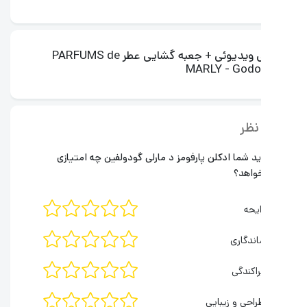
معرفی ویدیوئی + جعبه گشایی عطر PARFUMS de
MARLY - Godo
نظر
ید شما ادکلن
پارفومز د مارلی گودولفین
چه امتیازی
واهد؟
ایحه
اندگاری
راکندگی
راحی و زیبایی