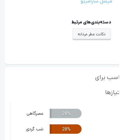
میشل سارامیتو
دسته‌بندی‌های مرتبط
دکانت عطر مردانه
سب برای
یازها
عصرگاهی
28%
شب گردی
28%