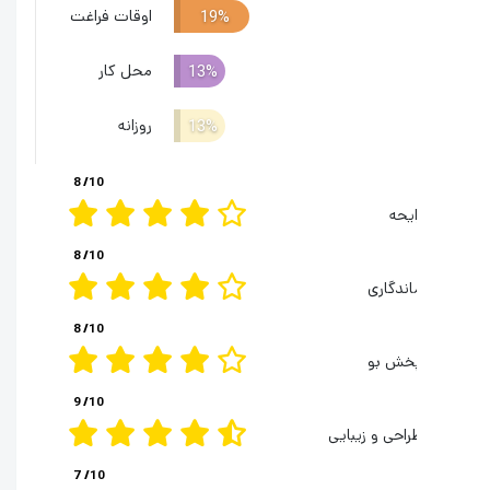
اوقات فراغت
19%
محل کار
13%
روزانه
13%
8
/10
ایحه
8
/10
اندگاری
8
/10
خش بو
9
/10
راحی و زیبایی
7
/10