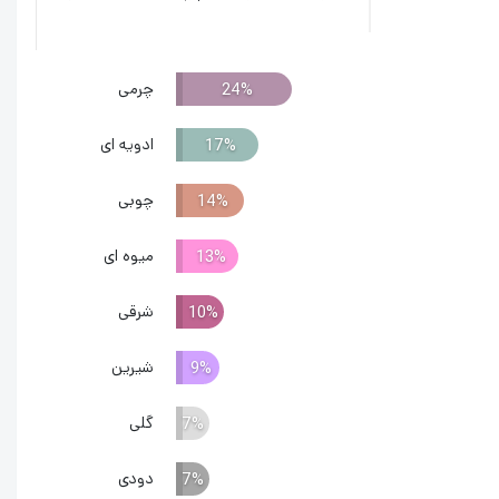
خس
چرمی
24%
ادویه ای
17%
چوبی
14%
میوه ای
13%
شرقی
10%
شیرین
9%
گلی
7%
دودی
7%