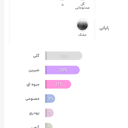
گل
رز
صدتومانی
ایانی
مشک
گلی
30%
شیرین
28%
میوه ای
21%
مصنوعی
8%
پودری
7%
کرمی
6%