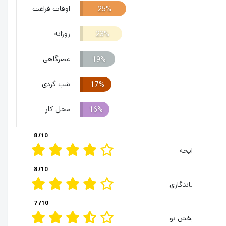
اوقات فراغت
25%
روزانه
23%
عصرگاهی
19%
شب گردی
17%
محل کار
16%
8
/10
ایحه
8
/10
اندگاری
7
/10
خش بو