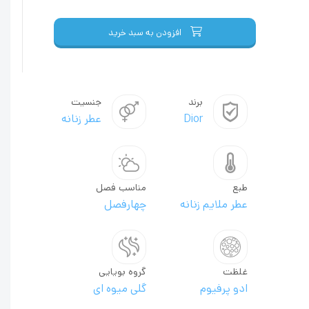
افزودن به سبد خرید
برند
جنسیت
Dior
عطر زنانه
طبع
مناسب فصل
عطر ملایم زنانه
چهارفصل
غلظت
گروه بویایی
ادو پرفیوم
گلی میوه ای