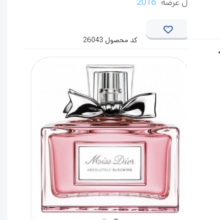
 عرضه
2016
کد محصول 26043