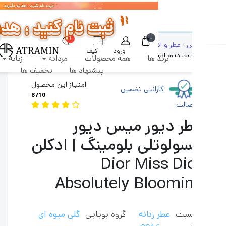
رشات طبق روال عادی روزانه پردازش و ارسال خواهند شد
0
1
ن
عطر و ادکلن زنانه
عطر ملایم زنانه
ورود
کیف
یس دیور ابسولوتلی بلومینگ
برند ها
همه محصولات
مردانه
زنانه
دکان
پول
پیشنهاد ها
تخفیف ها
امتیاز این محصول
گارانتی تضمین
8
/10
صالت
ر دیور میس دیور
سولوتلی بلومینگ | ادکلن
Dior Miss Di
Absolutely Bloomi
سیت
عطر زنانه
گروه بویایی
گلی میوه ای