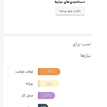
دسته‌بندی‌های مرتبط
دکانت عطر مردانه
سب برای
یازها
اوقات فراغت
26%
روزانه
25%
محل کار
20%