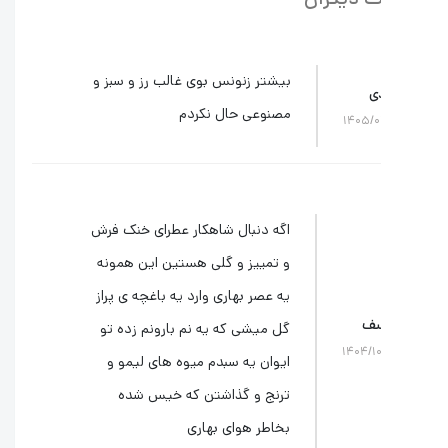
لقوه از نظر حضور رایحه ماندگاری کمتری داشته باشد.
بر اساس بررسی‌های کاربران، به نظر می‌رسد Mefisto در مقایسه با
Mefisto، نمایش بهتری دارد.
بیشتر زنونس بوی غالب رز و سبز و
ی
یسه بین مفیستو و مفیستو جنتیلومو ، عطر مفیستو به
مصنوعی حال نکردم
۱۴۰۵/۰
گزینه‌ای رسمی‌تر شناخته می‌شود. این عطر به طور خاص برای
با ظاهری شیک و آراسته طراحی شده و مناسب برای حضور در
 خاص و محیط های رسمی است.
 مفیستو ، دارای رایحه‌های کلاسیک‌تر و گیاهی‌تر است.
ین، اگر به دنبال عطری با احساس رسمی‌ ولی مدرن و مناسب
اگه دنبال شاهکار عطرای خنک فرش
وقعیت‌های مختلف هستید، مفیستو جنتیلومو برای شما
و تمییز و گلی هستین این همونه
 بهتری خواهد بود.
دنبال عطری رسمی و
کلاسیک تر
هستید کازارموراتی مفیستو
یه عصر بهاری وارد یه باغچه ی پراز
بهتری خواهد بود.
ف
گل میشی که یه نم بارونم زده تو
۱۴۰۴/۱
ایوان یه سبدم میوه های لیمو و
ترنج و گذاشتن که خیس شده
بخاطر هوای بهاری