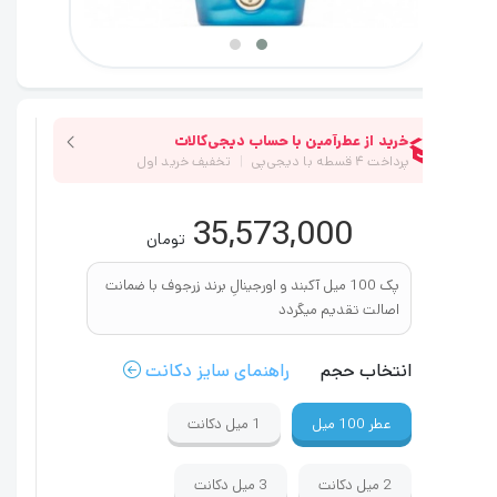
35,573,000
تومان
پک 100 میل آکبند و اورجینالِ برند زرجوف با ضمانت
اصالت تقدیم میگردد
انتخاب حجم
راهنمای سایز دکانت
عطر
100 میل
1 میل
دکانت
2 میل
دکانت
3 میل
دکانت