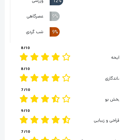
ورزشی
12%
عصرگاهی
9%
شب گردی
9%
8
/10
ایحه
8
/10
اندگاری
7
/10
خش بو
9
/10
راحی و زیبایی
7
/10