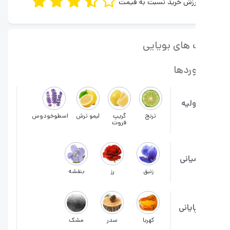
رزش خرید نسبت به قیمت
های بویایی
ردها
ولیه
ترنج
گریپ
لیمو ترش
اسطوخودوس
فروت
یانی
زنبق
رز
بنفشه
ایانی
کهربا
سدر
مشک