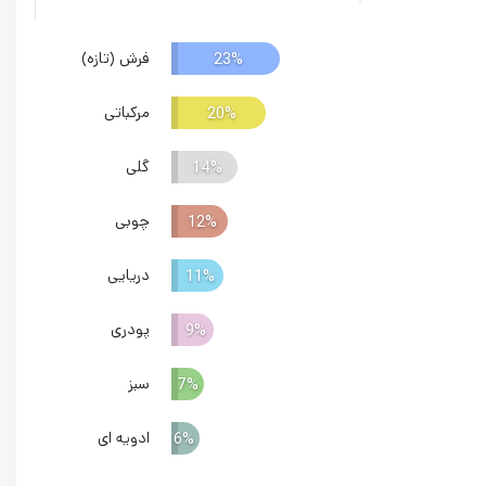
فرش (تازه)
23%
مرکباتی
20%
گلی
14%
چوبی
12%
دریایی
11%
پودری
9%
سبز
7%
ادویه ای
6%