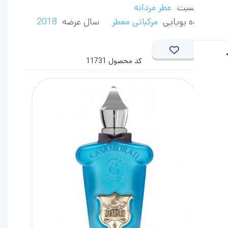
سیت
عطر مردانه
ه بویایی
مرکباتی معطر
سال عرضه
2018
کد محصول 11731