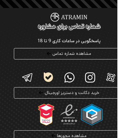
ن زنانه اورجینال را در غلظت های مختلف از جمله پرفیوم
(Perfume)، ادوپرفیوم (Eau de Parfum) و ادوکلن (Eau de
Cologne) تهیه کنید. قیمت های رقابتی این فروشگاه که با
ین حاشیه سود ارائه می شود، خرید عطر لوکس را برای
شماره تماس برای مشاوره
امکان پذیر می کند.
پاسخگویی در ساعات کاری 9 تا 18
از ویژگی های منحصر به فرد عطرامین، سرویس خرید
ت عطر اورجینال است. شما می توانید از میان هزاران عطر
مشاهده شماره تماس
موجود، حتی از حجم 1 میل سفارش دهید و پیش از خرید
 کامل، رایحه موردنظر را تجربه کنید. این امکان به ویژه
 کسانی که به دنبال خرید عطرهای نادر و لوکس هستند،
 بسیاری دارد.
مین با ارسال رایگان عطرهای حجم کامل به سراسر کشور،
خرید دکانت و دستریز اورجینال
اعتبار هدیه در زمان عضویت و پشتیبانی 24 ساعته، تجربه ای
و راحت از خرید اینترنتی عطر و ادکلن اصل را برای
ریان خود فراهم کرده است.
مشاهده مجوزها