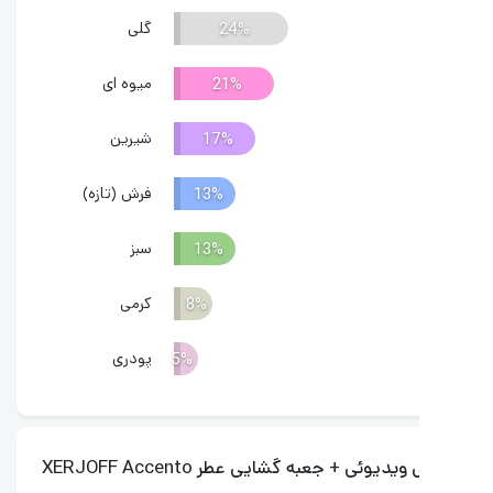
گلی
24%
میوه ای
21%
شیرین
17%
فرش (تازه)
13%
سبز
13%
کرمی
8%
پودری
5%
یدیوئی + جعبه گشایی عطر XERJOFF Accento