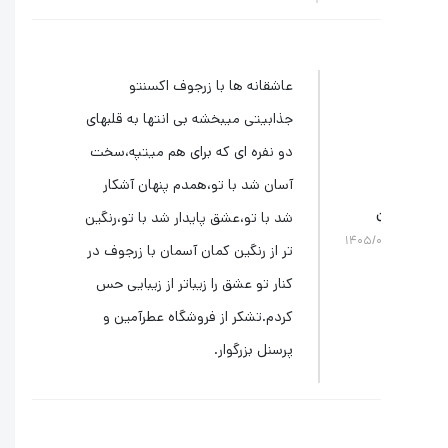
عاشقانه ها با زرجوف اکسنتو
جذابیتی میبخشه بی انتها به قلبهای
دو نفره ای که برای هم میتپه،سخت
آسان شد با تو،همدم پنهان آشکار
شد با تو،عشق پایدار شد با تو،رنگین
۱۴۰۵/۰
تر از رنگین کمان آسمان با زرجوف در
کنار تو عشق را زیباتر از زیبایی حس
کردم.تشکر از فروشگاه عطرآمین و
پرسنل بزرگوار.