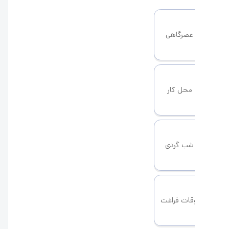
عصرگاهی
محل کار
شب گردی
قات فراغت