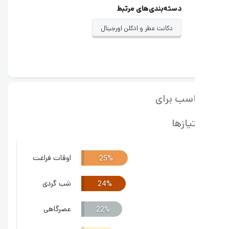
دسته‌بندی‌های مرتبط
دکانت عطر و ادکلن اورجینال
سب برای
یازها
اوقات فراغت
25%
شب گردی
24%
عصرگاهی
22%