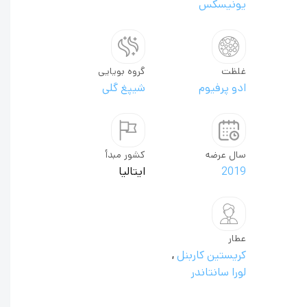
یونیسکس
غلظت
گروه بویایی
ادو پرفیوم
شیپغ گلی
سال عرضه
کشور مبدأ
2019
ایتالیا
عطار
کریستین کاربنل
,
لورا سانتاندر