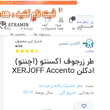
رشات طبق روال عادی روزانه پردازش و ارسال خواهند شد
0
1
ن
عطر مشترک زنانه و مردانه
عطر ملایم یونیسکس
ورود
کیف
کسنتو (آچنتو)
برند ها
همه محصولات
مردانه
زنانه
دکان
پول
پیشنهاد ها
تخفیف ها
امتیاز این محصول
گارانتی تضمین
8
/10
صالت
ر زرجوف اکسنتو (آچنتو)
لن XERJOFF Accento
سیت
عطر مشترک زنانه و مردانه
ه بویایی
شیپغ گلی
سال عرضه
2019