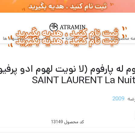
سفارشات طبق روال عادی روزانه پردازش و ارسال خواهند شد
م له پارفوم (لا نویت لهوم ادو پرفیوم مشکی)
ه محصولات
مردانه
زنانه
دکانت
پیشنهاد ها
SAINT LAURENT La Nuit
ضه
2009
کد محصول 13149