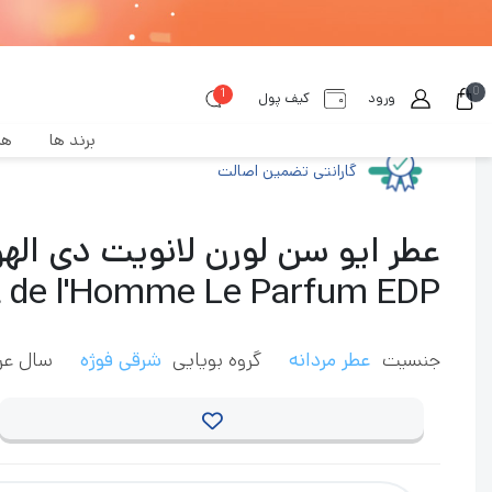
0
1
عطر‌امین
عطر و ادکلن مردانه
عطر گرم مردانه
ایو سن لورن لانویت دی الهو
ورود
کیف پول
برند ها
هم
گارانتی تضمین اصالت
 de l'Homme Le Parfum EDP
جنسیت
عطر مردانه
گروه بویایی
شرقی فوژه
سال عر