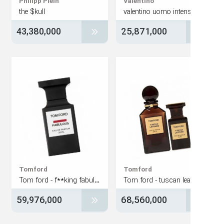
Philipp Plein
Valentino
the $kull
valentino uomo inten
43,380,000
25,871,000
Tomford
Tomford
Tom ford - f**king fabulous
Tom ford - tuscan lea
59,976,000
68,560,000