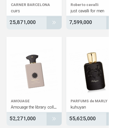
CARNER BARCELONA
Roberto cavalli
cuirs
just cavalli for men
25,871,000
7,599,000
AMOUAGE
PARFUMS de MARLY
Amouage the library collection opus v woods symphony
kuhuyan
52,271,000
55,625,000