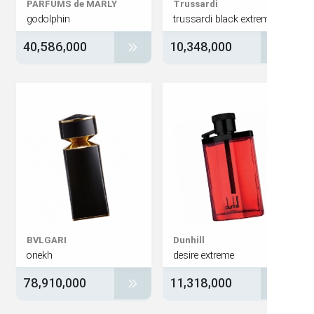
PARFUMS de MARLY
Trussardi
godolphin
trussardi black extre
40,586,000
10,348,000
BVLGARI
Dunhill
onekh
desire extreme
78,910,000
11,318,000