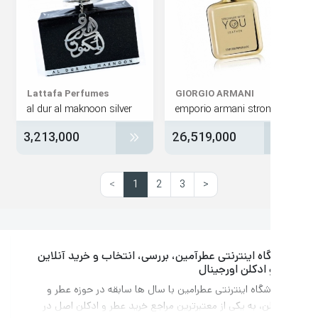
Lattafa Perfumes
GIORGIO ARMANI
al dur al maknoon silver
3,213,000
26,519,000
>
1
2
3
<
ه اینترنتی عطرآمین، بررسی، انتخاب و خرید آنلاین
ادکلن اورجینال
گاه اینترنتی عطرامین با سال ها سابقه در حوزه عطر و
ن، به یکی از معتبرترین مراجع خرید عطر و ادکلن اصل در